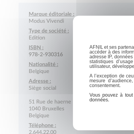
Marque éditoriale :
Modus Vivendi
Type de société :
Edition
AFNIL et ses partena
ISBN :
accéder à des inform
978-2-930316
adresse IP, données 
statistiques d’usag
Nationalité :
utilisateur, développe
Belgique
A l’exception de ceu
mesure d’audience,
Adresse :
consentement.
Siège social
Vous pouvez à tout 
données.
51 Rue de haerne
1040 Bruxelles
Belgique
Téléphone :
2.644.22.00