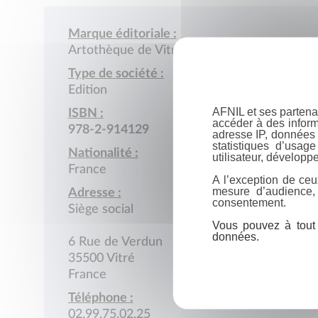
Marque éditoriale :
Artothèque de Vitré
Type de société :
Edition
AFNIL et ses partena
ISBN :
accéder à des inform
978-2-914129
adresse IP, données 
statistiques d’usag
Nationalité :
utilisateur, développe
France
A l’exception de ceu
mesure d’audience,
Adresse :
consentement.
Siège social
Vous pouvez à tout 
données.
6 Rue de Verdun
35500 Vitré
France
Téléphone :
02.99.75.02.25