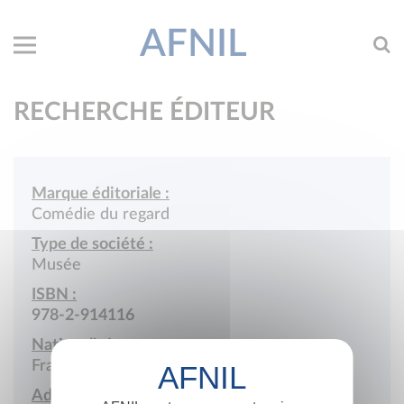
AFNIL
RECHERCHE ÉDITEUR
Marque éditoriale :
Comédie du regard
Type de société :
Musée
ISBN :
978-2-914116
Nationalité :
France
Adresse :