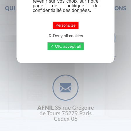
revenir sur vos choix sur notre
page de politique de
QUI SOMMES-NOUS ?
FOIRE AUX QUESTIONS
confidentialité des données.
Personalize
Deny all cookies
OK, accept all
+33 (0) 1 44 41 29 19
CONTACT
AFNIL
35 rue Grégoire
de Tours 75279 Paris
Cedex 06