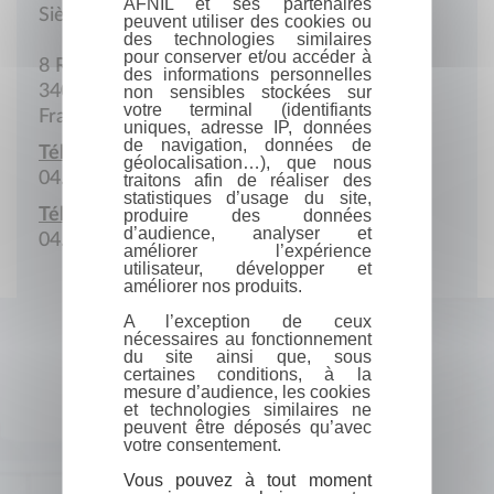
AFNIL et ses partenaires
Siège social
peuvent utiliser des cookies ou
des technologies similaires
pour conserver et/ou accéder à
8 Rue Saint-Paul
des informations personnelles
34000 Montpellier
non sensibles stockées sur
votre terminal (identifiants
France
uniques, adresse IP, données
de navigation, données de
Téléphone :
géolocalisation…), que nous
04.67.60.09.60
traitons afin de réaliser des
statistiques d’usage du site,
Télécopie :
produire des données
d’audience, analyser et
04.67.60.09.61
améliorer l’expérience
utilisateur, développer et
améliorer nos produits.
A l’exception de ceux
nécessaires au fonctionnement
du site ainsi que, sous
certaines conditions, à la
mesure d’audience, les cookies
et technologies similaires ne
peuvent être déposés qu’avec
votre consentement.
Vous pouvez à tout moment