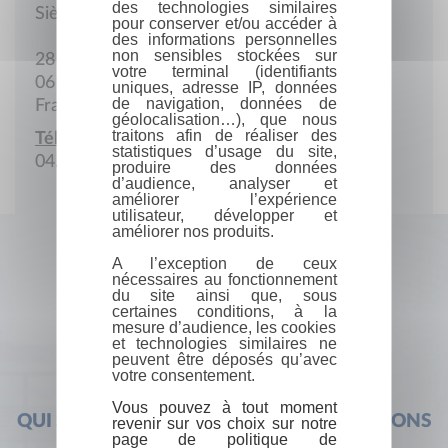
des technologies similaires
Siège social
pour conserver et/ou accéder à
des informations personnelles
non sensibles stockées sur
28 Avenue Valrose
votre terminal (identifiants
06100 Nice
uniques, adresse IP, données
de navigation, données de
France
géolocalisation…), que nous
traitons afin de réaliser des
Téléphone :
statistiques d’usage du site,
04.92.07.60.00
produire des données
d’audience, analyser et
améliorer l’expérience
utilisateur, développer et
améliorer nos produits.
A l’exception de ceux
nécessaires au fonctionnement
du site ainsi que, sous
certaines conditions, à la
mesure d’audience, les cookies
et technologies similaires ne
peuvent être déposés qu’avec
votre consentement.
Vous pouvez à tout moment
QUI SOMMES-NOUS ?
FOIRE AUX QUESTIONS
revenir sur vos choix sur notre
page de politique de