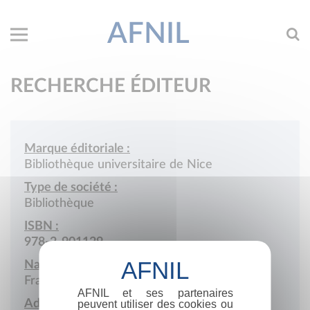
AFNIL
RECHERCHE ÉDITEUR
Marque éditoriale :
Bibliothèque universitaire de Nice
Type de société :
Bibliothèque
ISBN :
978-2-901129
Nationalité :
France
AFNIL et ses partenaires
Adresse :
peuvent utiliser des cookies ou