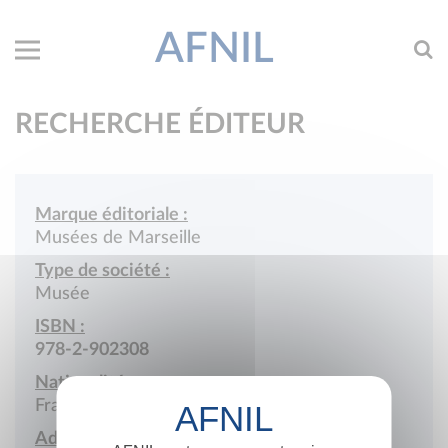
AFNIL
RECHERCHE ÉDITEUR
Marque éditoriale :
Musées de Marseille
Type de société :
Musée
ISBN :
978-2-902308
Nationalité :
France
Adresse :