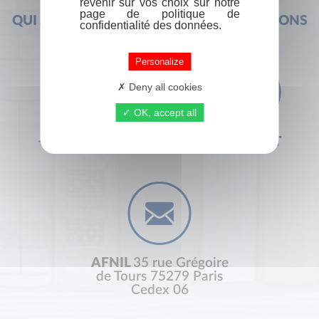
revenir sur vos choix sur notre
page de politique de
QUI SOMMES-NOUS ?
FOIRE AUX QUESTIONS
confidentialité des données.
Personalize
Deny all cookies
OK, accept all
+33 (0) 1 44 41 29 19
CONTACT
AFNIL
35 rue Grégoire
de Tours 75279 Paris
Cedex 06