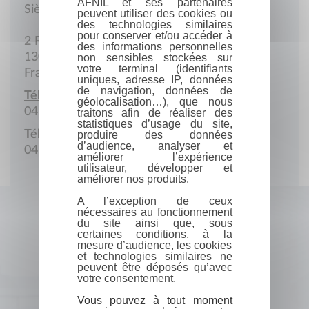
AFNIL et ses partenaires
Siège social
peuvent utiliser des cookies ou
des technologies similaires
pour conserver et/ou accéder à
2 Rue de la Charité
des informations personnelles
13002 Marseille
non sensibles stockées sur
votre terminal (identifiants
France
uniques, adresse IP, données
de navigation, données de
Téléphone :
géolocalisation…), que nous
04.91.14.58.80
traitons afin de réaliser des
statistiques d’usage du site,
Télécopie :
produire des données
d’audience, analyser et
04.91.14.58.81
améliorer l’expérience
utilisateur, développer et
améliorer nos produits.
A l’exception de ceux
nécessaires au fonctionnement
du site ainsi que, sous
certaines conditions, à la
mesure d’audience, les cookies
et technologies similaires ne
peuvent être déposés qu’avec
votre consentement.
Vous pouvez à tout moment