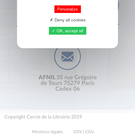
Personalize
Deny all cookies
+33 (0) 1 44 41 29 19
CONTACT
OK, accept all
AFNIL
35 rue Grégoire
de Tours 75279 Paris
Cedex 06
Copyright Cercle de la Librairie 2019
Mentions légales
CGV | CGU