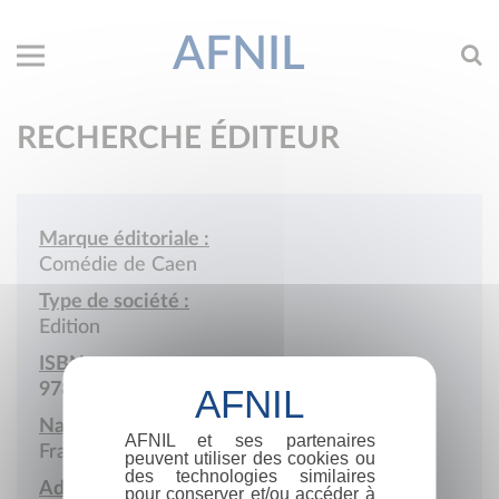
AFNIL
RECHERCHE ÉDITEUR
Marque éditoriale :
Comédie de Caen
Type de société :
Edition
ISBN :
978-2-901115
Nationalité :
AFNIL et ses partenaires
France
peuvent utiliser des cookies ou
des technologies similaires
Adresse :
pour conserver et/ou accéder à