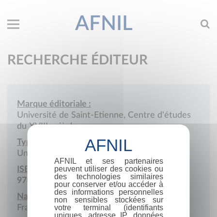
AFNIL
RECHERCHE ÉDITEUR
Marque éditoriale :
Université de Saint-Etienne, Centre d'études
du XVIIIe siècle
Type de société :
Université
AFNIL et ses partenaires
peuvent utiliser des cookies ou
ISBN :
des technologies similaires
978-2-902301
pour conserver et/ou accéder à
des informations personnelles
Nationalité :
non sensibles stockées sur
France
votre terminal (identifiants
uniques, adresse IP, données