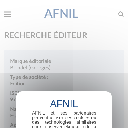
AFNIL
RECHERCHE ÉDITEUR
Marque éditoriale :
Blondel (Georges)
Type de société :
Edition
ISBN :
978-2-901126
Nationalité :
AFNIL et ses partenaires
France
peuvent utiliser des cookies ou
des technologies similaires
Adresse :
pour conserver et/ou accéder à