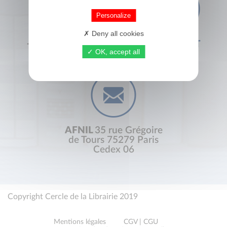
Personalize
Deny all cookies
+33 (0) 1 44 41 29 19
CONTACT
OK, accept all
AFNIL
35 rue Grégoire
de Tours 75279 Paris
Cedex 06
Copyright Cercle de la Librairie 2019
Mentions légales
CGV | CGU