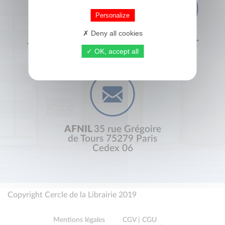
Personalize
Deny all cookies
+33 (0) 1 44 41 29 19
CONTACT
OK, accept all
AFNIL
35 rue Grégoire
de Tours 75279 Paris
Cedex 06
Copyright Cercle de la Librairie 2019
Mentions légales
CGV | CGU