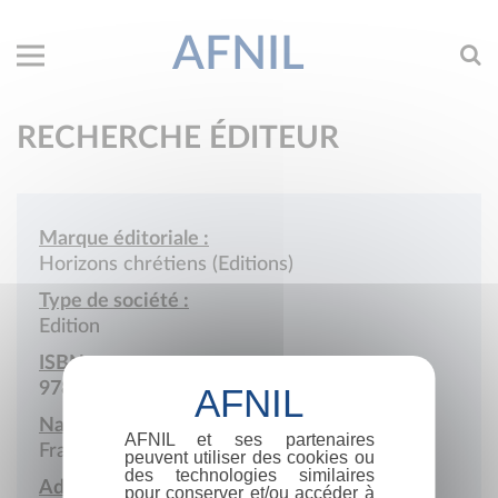
AFNIL
RECHERCHE ÉDITEUR
Marque éditoriale :
Horizons chrétiens (Editions)
Type de société :
Edition
ISBN :
978-2-904910
Nationalité :
AFNIL et ses partenaires
France
peuvent utiliser des cookies ou
des technologies similaires
Adresse :
pour conserver et/ou accéder à