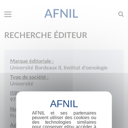
AFNIL
RECHERCHE ÉDITEUR
Marque éditoriale :
Université Bordeaux II, Institut d'oenologie
Type de société :
Université
ISBN :
978-2-902267
Nationalité :
AFNIL et ses partenaires
France
peuvent utiliser des cookies ou
des technologies similaires
Adresse :
pour conserver et/ou accéder à