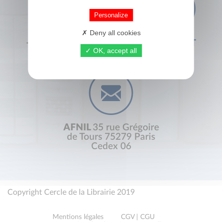
Personalize
Deny all cookies
+33 (0) 1 44 41 29 19
CONTACT
OK, accept all
AFNIL
35 rue Grégoire
de Tours 75279 Paris
Cedex 06
Copyright Cercle de la Librairie 2019
Mentions légales
CGV | CGU