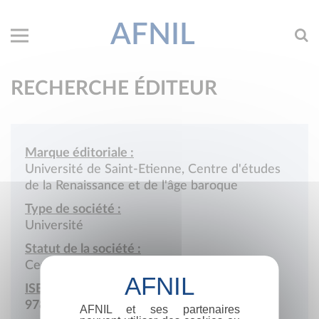
AFNIL
RECHERCHE ÉDITEUR
Marque éditoriale :
Université de Saint-Etienne, Centre d'études
de la Renaissance et de l'âge baroque
Type de société :
Université
Statut de la société :
Cessation d'activité
ISBN :
978-2-902231
AFNIL et ses partenaires