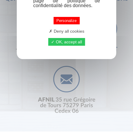
page de politique de
confidentialité des données.
Personalize
Deny all cookies
OK, accept all
+33 (0) 1 44 41 29 19
CONTACT
AFNIL
35 rue Grégoire
de Tours 75279 Paris
Cedex 06