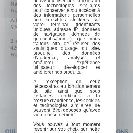
peuvent utiliser des cookies ou
Nationalité :
des technologies similaires
pour conserver et/ou accéder à
France
des informations personnelles
non sensibles stockées sur
Adresse :
votre terminal (identifiants
Siège social
uniques, adresse IP, données
de navigation, données de
géolocalisation…), que nous
2, rue Tréfilerie
traitons afin de réaliser des
42000 Saint-Etienne
statistiques d’usage du site,
produire des données
France
d’audience, analyser et
améliorer l’expérience
utilisateur, développer et
améliorer nos produits.
A l’exception de ceux
nécessaires au fonctionnement
du site ainsi que, sous
certaines conditions, à la
mesure d’audience, les cookies
et technologies similaires ne
peuvent être déposés qu’avec
votre consentement.
Vous pouvez à tout moment
revenir sur vos choix sur notre
QUI SOMMES-NOUS ?
FOIRE AUX QUESTIONS