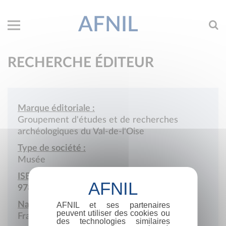
AFNIL
RECHERCHE ÉDITEUR
Marque éditoriale :
Groupement d'études et de recherches
archéologiques du Val-de-l'Oise
Type de société :
Musée
ISBN :
978-2-902216
Nationalité :
AFNIL et ses partenaires
peuvent utiliser des cookies ou
France
des technologies similaires