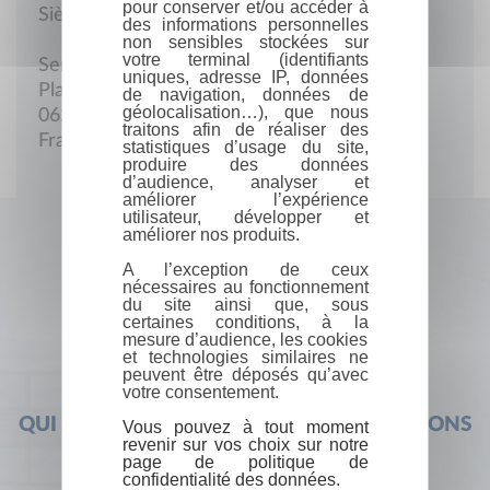
pour conserver et/ou accéder à
Siège social
des informations personnelles
non sensibles stockées sur
votre terminal (identifiants
Service culturel
uniques, adresse IP, données
Place du 24-Août-1944
de navigation, données de
géolocalisation…), que nous
06220 Vallauris
traitons afin de réaliser des
France
statistiques d’usage du site,
produire des données
d’audience, analyser et
améliorer l’expérience
utilisateur, développer et
améliorer nos produits.
A l’exception de ceux
nécessaires au fonctionnement
du site ainsi que, sous
certaines conditions, à la
mesure d’audience, les cookies
et technologies similaires ne
peuvent être déposés qu’avec
votre consentement.
QUI SOMMES-NOUS ?
FOIRE AUX QUESTIONS
Vous pouvez à tout moment
revenir sur vos choix sur notre
page de politique de
confidentialité des données.