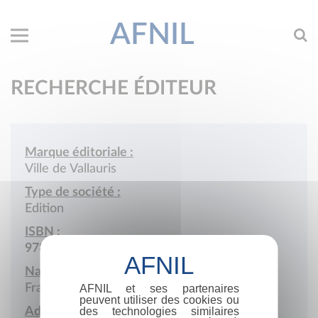
AFNIL
RECHERCHE ÉDITEUR
Marque éditoriale :
Ville de Vallauris
Type de société :
Edition
ISBN :
978-2-902158
Nationalité :
France
AFNIL et ses partenaires
peuvent utiliser des cookies ou
Adresse :
des technologies similaires