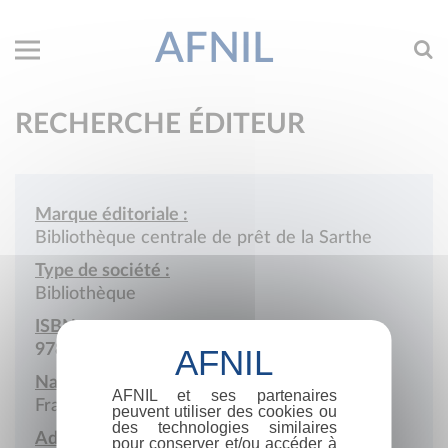
AFNIL
RECHERCHE ÉDITEUR
Marque éditoriale :
Bibliothèque centrale de prêt de la Sarthe
Type de société :
Bibliothèque
ISBN :
978-2-900587
Nationalité :
AFNIL et ses partenaires
France
peuvent utiliser des cookies ou
des technologies similaires
Adresse :
pour conserver et/ou accéder à