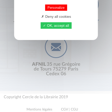
Personalize
Deny all cookies
+33 (0) 1 44 41 29 19
CONTACT
OK, accept all
AFNIL
35 rue Grégoire
de Tours 75279 Paris
Cedex 06
Copyright Cercle de la Librairie 2019
Mentions légales
CGV | CGU