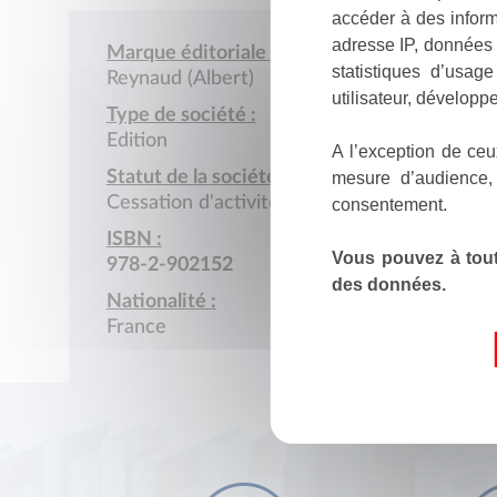
accéder à des inform
adresse IP, données 
Marque éditoriale :
statistiques d’usag
Reynaud (Albert)
utilisateur, développe
Type de société :
Edition
A l’exception de ceu
Statut de la société :
mesure d’audience,
Cessation d'activité
consentement.
ISBN :
Vous pouvez à tout
978-2-902152
des données.
Nationalité :
France