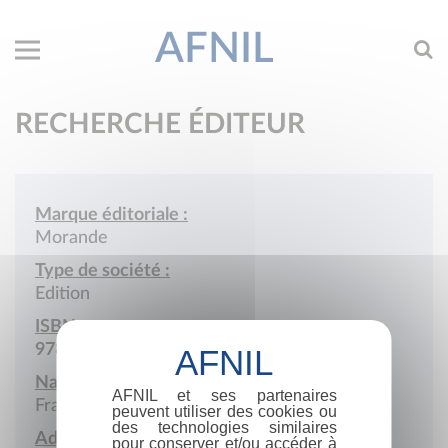
AFNIL
RECHERCHE ÉDITEUR
Marque éditoriale :
Morande
Type de société :
Edition
ISBN :
978-2-902091
Nationalité :
AFNIL et ses partenaires
France
peuvent utiliser des cookies ou
des technologies similaires
Adresse :
pour conserver et/ou accéder à