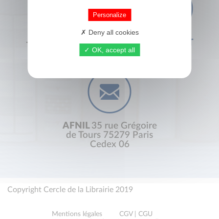
Personalize
Deny all cookies
+33 (0) 1 44 41 29 19
CONTACT
OK, accept all
AFNIL
35 rue Grégoire
de Tours 75279 Paris
Cedex 06
Copyright Cercle de la Librairie 2019
Mentions légales
CGV | CGU