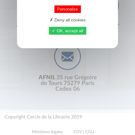
Personalize
Deny all cookies
+33 (0) 1 44 41 29 19
CONTACT
OK, accept all
AFNIL
35 rue Grégoire
de Tours 75279 Paris
Cedex 06
Copyright Cercle de la Librairie 2019
Mentions légales
CGV | CGU