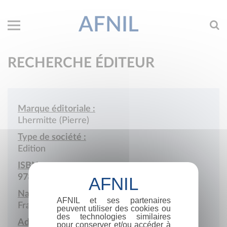
AFNIL
RECHERCHE ÉDITEUR
Marque éditoriale :
Lhermitte (Pierre)
Type de société :
Edition
ISBN :
978-2-85909
Nationalité :
AFNIL et ses partenaires
France
peuvent utiliser des cookies ou
des technologies similaires
Adresse :
pour conserver et/ou accéder à