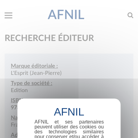
AFNIL
RECHERCHE ÉDITEUR
Marque éditoriale :
L'Esprit (Jean-Pierre)
Type de société :
Edition
ISBN :
978-2-901108
Nationalité :
AFNIL et ses partenaires
France
peuvent utiliser des cookies ou
des technologies similaires
Adresse :
pour conserver et/ou accéder à