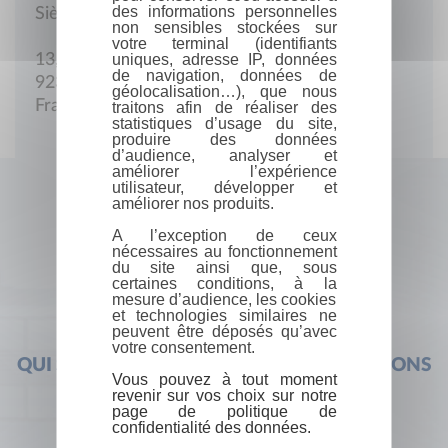
des informations personnelles
Siège social
non sensibles stockées sur
votre terminal (identifiants
uniques, adresse IP, données
13, rue Gaston-Appert
de navigation, données de
92390 Villeneuve-la-Garenne
géolocalisation…), que nous
France
traitons afin de réaliser des
statistiques d’usage du site,
produire des données
d’audience, analyser et
améliorer l’expérience
utilisateur, développer et
améliorer nos produits.
A l’exception de ceux
nécessaires au fonctionnement
du site ainsi que, sous
certaines conditions, à la
mesure d’audience, les cookies
et technologies similaires ne
peuvent être déposés qu’avec
votre consentement.
QUI SOMMES-NOUS ?
FOIRE AUX QUESTIONS
Vous pouvez à tout moment
revenir sur vos choix sur notre
page de politique de
confidentialité des données.