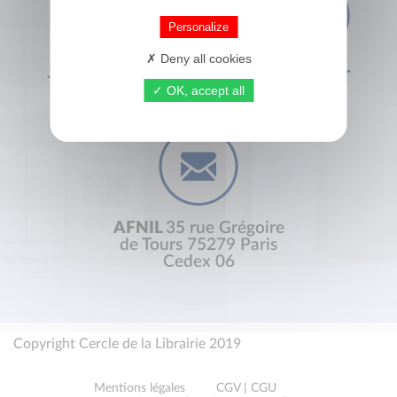
Personalize
Deny all cookies
+33 (0) 1 44 41 29 19
CONTACT
OK, accept all
AFNIL
35 rue Grégoire
de Tours 75279 Paris
Cedex 06
Copyright Cercle de la Librairie 2019
Mentions légales
CGV | CGU