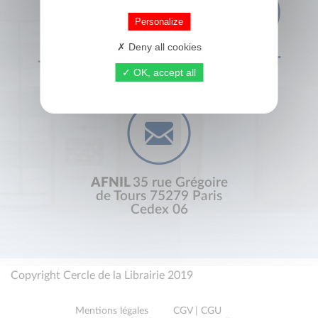
Personalize
Deny all cookies
+33 (0) 1 44 41 29 19
CONTACT
OK, accept all
AFNIL
35 rue Grégoire
de Tours 75279 Paris
Cedex 06
Copyright Cercle de la Librairie 2019
Mentions légales
CGV | CGU