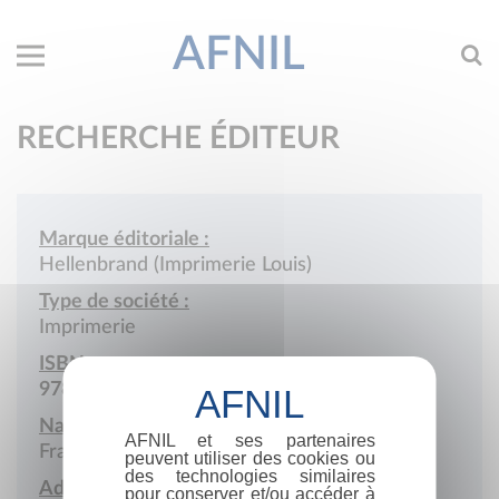
AFNIL
RECHERCHE ÉDITEUR
Marque éditoriale :
Hellenbrand (Imprimerie Louis)
Type de société :
Imprimerie
ISBN :
978-2-901071
Nationalité :
AFNIL et ses partenaires
France
peuvent utiliser des cookies ou
des technologies similaires
Adresse :
pour conserver et/ou accéder à