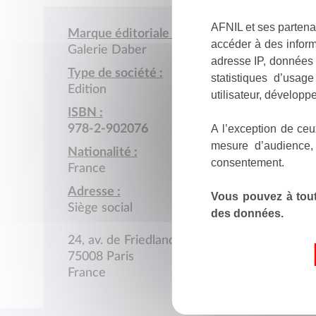
AFNIL et ses partena
Marque éditoriale :
accéder à des inform
Galerie Daber
adresse IP, données 
Type de société :
statistiques d’usag
Edition
utilisateur, développe
ISBN :
A l’exception de ceu
978-2-902076
mesure d’audience,
Nationalité :
consentement.
France
Adresse :
Vous pouvez à tout
Siège social
des données.
24, av. de Friedland
75008 Paris
France