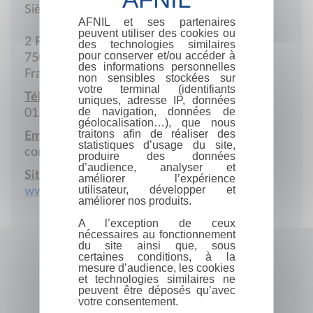
Siège social
AFNIL et ses partenaires
peuvent utiliser des cookies ou
2 Rue des Cévennes
des technologies similaires
pour conserver et/ou accéder à
75015 Paris
des informations personnelles
France
non sensibles stockées sur
votre terminal (identifiants
Téléphone :
uniques, adresse IP, données
de navigation, données de
01.87.15.40.40
géolocalisation…), que nous
traitons afin de réaliser des
Email :
statistiques d’usage du site,
communication@lagarderenews.com
produire des données
d’audience, analyser et
Site Internet :
améliorer l’expérience
utilisateur, développer et
www.lagardere.com
améliorer nos produits.
A l’exception de ceux
nécessaires au fonctionnement
du site ainsi que, sous
certaines conditions, à la
mesure d’audience, les cookies
et technologies similaires ne
peuvent être déposés qu’avec
votre consentement.