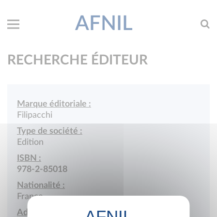
AFNIL
RECHERCHE ÉDITEUR
Marque éditoriale :
Filipacchi
Type de société :
Edition
ISBN :
978-2-85018
Nationalité :
France
Adresse :