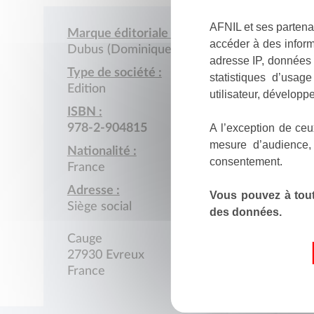
AFNIL et ses partena
Marque éditoriale :
accéder à des inform
Dubus (Dominique)
adresse IP, données 
Type de société :
statistiques d’usag
Edition
utilisateur, développe
ISBN :
A l’exception de ceu
978-2-904815
mesure d’audience,
Nationalité :
consentement.
France
Adresse :
Vous pouvez à tout
Siège social
des données.
Cauge
27930 Evreux
France