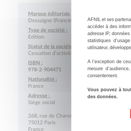
Marque éditoriale :
AFNIL et ses partena
Dessaigne (Francine)
accéder à des inform
Type de société :
adresse IP, données 
Edition
statistiques d’usag
Statut de la société :
utilisateur, développe
Cessation d'activité
A l’exception de ceu
ISBN :
mesure d’audience,
978-2-904471
consentement.
Nationalité :
France
Vous pouvez à tout
Adresse :
des données.
Siège social
268, rue de Charenton
75012 Paris
France