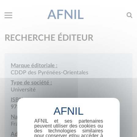
AFNIL
RECHERCHE ÉDITEUR
Marque éditoriale :
CDDP des Pyrénées-Orientales
Type de société :
Université
ISBN :
978-2-903761
Nationalité :
AFNIL et ses partenaires
France
peuvent utiliser des cookies ou
des technologies similaires
Adresse :
pour conserver et/ou accéder à