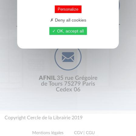
Personalize
Deny all cookies
+33 (0) 1 44 41 29 19
CONTACT
OK, accept all
AFNIL
35 rue Grégoire
de Tours 75279 Paris
Cedex 06
Copyright Cercle de la Librairie 2019
Mentions légales
CGV | CGU