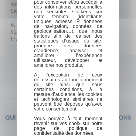
pour conserver et/ou accéder à
Adresse :
des informations personnelles
Siège social
non sensibles stockées sur
votre terminal (identifiants
uniques, adresse IP, données
4, rue Beffroy
de navigation, données de
géolocalisation…), que nous
92200 Neuilly
traitons afin de réaliser des
France
statistiques d’usage du site,
produire des données
d’audience, analyser et
améliorer l’expérience
utilisateur, développer et
améliorer nos produits.
A l’exception de ceux
nécessaires au fonctionnement
du site ainsi que, sous
certaines conditions, à la
mesure d’audience, les cookies
et technologies similaires ne
peuvent être déposés qu’avec
votre consentement.
QUI SOMMES-NOUS ?
FOIRE AUX QUESTIONS
Vous pouvez à tout moment
revenir sur vos choix sur notre
page de politique de
confidentialité des données.