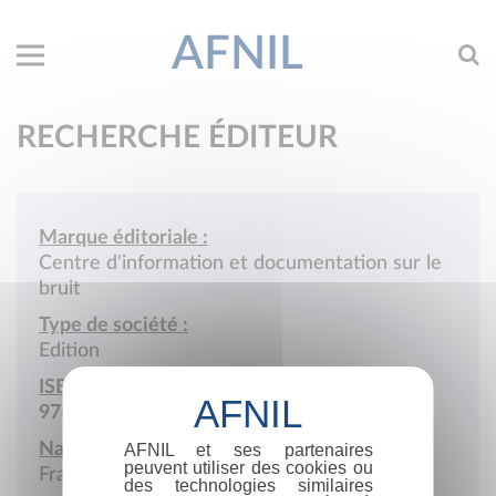
AFNIL
RECHERCHE ÉDITEUR
Marque éditoriale :
Centre d'information et documentation sur le
bruit
Type de société :
Edition
ISBN :
978-2-904451
Nationalité :
AFNIL et ses partenaires
peuvent utiliser des cookies ou
France
des technologies similaires