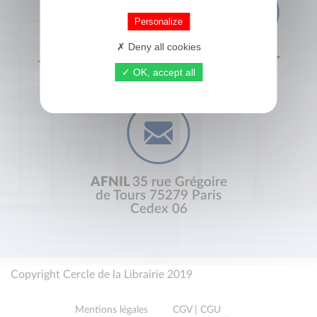
Personalize
Deny all cookies
+33 (0) 1 44 41 29 19
CONTACT
OK, accept all
AFNIL
35 rue Grégoire
de Tours 75279 Paris
Cedex 06
Copyright Cercle de la Librairie 2019
Mentions légales
CGV | CGU