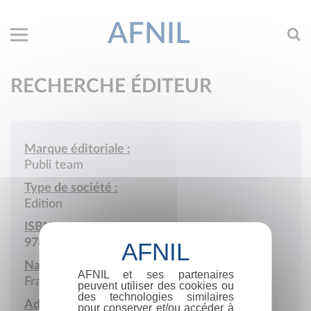
AFNIL
RECHERCHE ÉDITEUR
Marque éditoriale :
Publi team
Type de société :
Edition
ISBN :
978-2-903473
Nationalité :
AFNIL et ses partenaires
France
peuvent utiliser des cookies ou
des technologies similaires
Adresse :
pour conserver et/ou accéder à