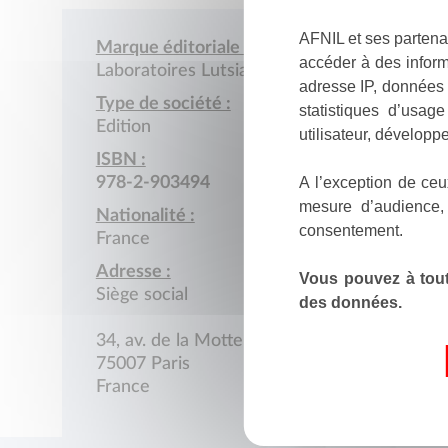
AFNIL et ses partena
Marque éditoriale :
accéder à des inform
Laboratoires Lutsia
adresse IP, données 
Type de société :
statistiques d’usag
Edition
utilisateur, développe
ISBN :
A l’exception de ceu
978-2-903494
mesure d’audience,
Nationalité :
consentement.
France
Adresse :
Vous pouvez à tout
Siège social
des données.
34, av. de la Motte-Picquet
75007 Paris
France