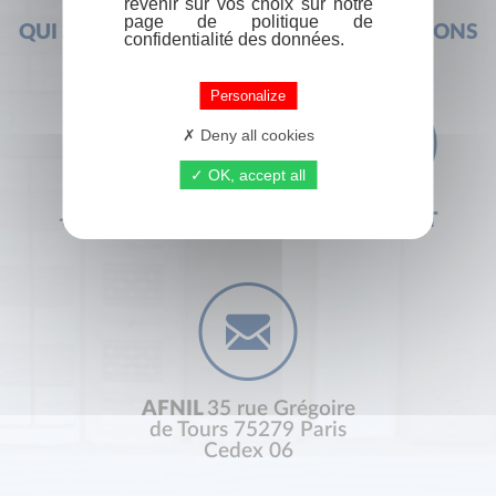
revenir sur vos choix sur notre
page de politique de
QUI SOMMES-NOUS ?
FOIRE AUX QUESTIONS
confidentialité des données.
Personalize
Deny all cookies
OK, accept all
+33 (0) 1 44 41 29 19
CONTACT
AFNIL
35 rue Grégoire
de Tours 75279 Paris
Cedex 06