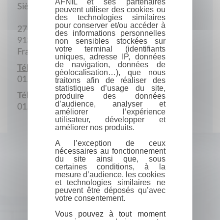
AFNIL et ses partenaires
Siège social
peuvent utiliser des cookies ou
des technologies similaires
pour conserver et/ou accéder à
27 Rue de Bizon
des informations personnelles
91340 La Roche-Ollainville
non sensibles stockées sur
votre terminal (identifiants
France
uniques, adresse IP, données
de navigation, données de
Téléphone :
géolocalisation…), que nous
01.64.90.15.72
traitons afin de réaliser des
statistiques d’usage du site,
Télécopie :
produire des données
d’audience, analyser et
01.64.90.98.95
améliorer l’expérience
utilisateur, développer et
améliorer nos produits.
A l’exception de ceux
nécessaires au fonctionnement
du site ainsi que, sous
certaines conditions, à la
mesure d’audience, les cookies
et technologies similaires ne
peuvent être déposés qu’avec
votre consentement.
Vous pouvez à tout moment