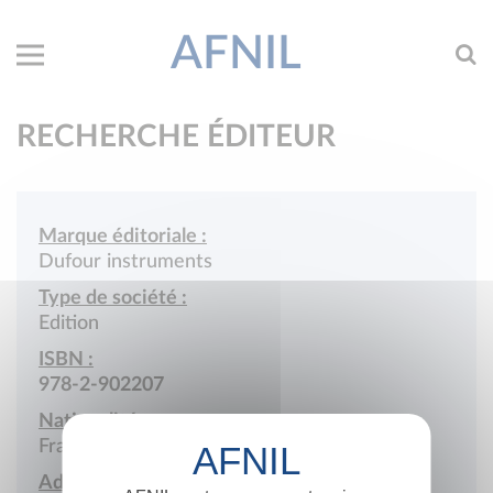
AFNIL
RECHERCHE ÉDITEUR
Marque éditoriale :
Dufour instruments
Type de société :
Edition
ISBN :
978-2-902207
Nationalité :
France
Adresse :