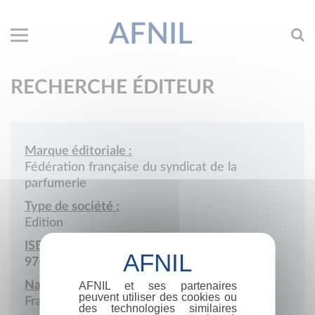
AFNIL
RECHERCHE ÉDITEUR
Marque éditoriale :
Fédération française du syndicat de la
parfumerie
Type de société :
Edition
ISBN :
978-2-902194
Nationalité :
AFNIL et ses partenaires
peuvent utiliser des cookies ou
France
des technologies similaires