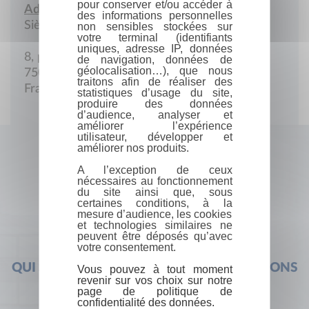
pour conserver et/ou accéder à
Adresse :
des informations personnelles
Siège social
non sensibles stockées sur
votre terminal (identifiants
uniques, adresse IP, données
8, place Malesherbes
de navigation, données de
géolocalisation…), que nous
75008 Paris
traitons afin de réaliser des
France
statistiques d’usage du site,
produire des données
d’audience, analyser et
améliorer l’expérience
utilisateur, développer et
améliorer nos produits.
A l’exception de ceux
nécessaires au fonctionnement
du site ainsi que, sous
certaines conditions, à la
mesure d’audience, les cookies
et technologies similaires ne
peuvent être déposés qu’avec
votre consentement.
QUI SOMMES-NOUS ?
FOIRE AUX QUESTIONS
Vous pouvez à tout moment
revenir sur vos choix sur notre
page de politique de
confidentialité des données.