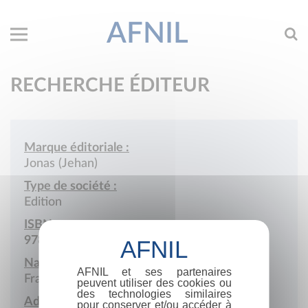
AFNIL
RECHERCHE ÉDITEUR
Marque éditoriale :
Jonas (Jehan)
Type de société :
Edition
ISBN :
978-2-902079
Nationalité :
AFNIL et ses partenaires
France
peuvent utiliser des cookies ou
des technologies similaires
Adresse :
pour conserver et/ou accéder à