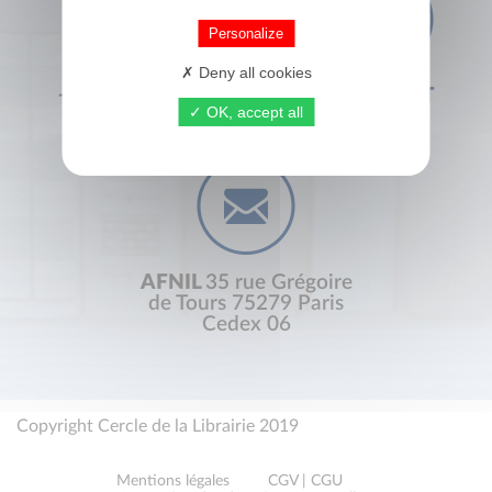
Personalize
Deny all cookies
+33 (0) 1 44 41 29 19
CONTACT
OK, accept all
AFNIL
35 rue Grégoire
de Tours 75279 Paris
Cedex 06
Copyright Cercle de la Librairie 2019
Mentions légales
CGV | CGU