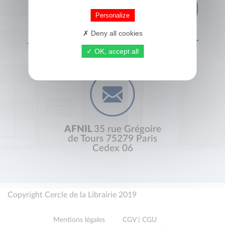
Personalize
Deny all cookies
+33 (0) 1 44 41 29 19
CONTACT
OK, accept all
AFNIL
35 rue Grégoire
de Tours 75279 Paris
Cedex 06
Copyright Cercle de la Librairie 2019
Mentions légales
CGV | CGU