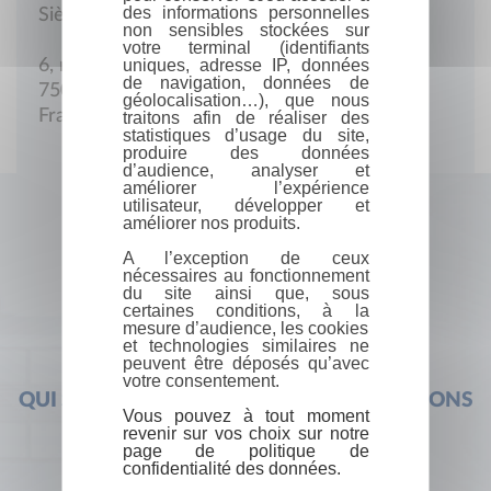
des informations personnelles
Siège social
non sensibles stockées sur
votre terminal (identifiants
uniques, adresse IP, données
6, rue du Buisson-Saint-Louis
de navigation, données de
75010 Paris
géolocalisation…), que nous
France
traitons afin de réaliser des
statistiques d’usage du site,
produire des données
d’audience, analyser et
améliorer l’expérience
utilisateur, développer et
améliorer nos produits.
A l’exception de ceux
nécessaires au fonctionnement
du site ainsi que, sous
certaines conditions, à la
mesure d’audience, les cookies
et technologies similaires ne
peuvent être déposés qu’avec
votre consentement.
QUI SOMMES-NOUS ?
FOIRE AUX QUESTIONS
Vous pouvez à tout moment
revenir sur vos choix sur notre
page de politique de
confidentialité des données.