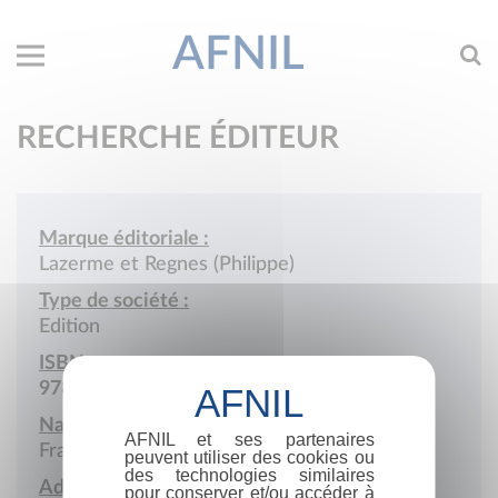
AFNIL
RECHERCHE ÉDITEUR
Marque éditoriale :
Lazerme et Regnes (Philippe)
Type de société :
Edition
ISBN :
978-2-902065
Nationalité :
AFNIL et ses partenaires
France
peuvent utiliser des cookies ou
des technologies similaires
Adresse :
pour conserver et/ou accéder à