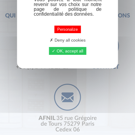
revenir sur vos choix sur notre
page de politique de
confidentialité des données.
QUI SOMMES-NOUS ?
FOIRE AUX QUESTIONS
Personalize
Deny all cookies
OK, accept all
+33 (0) 1 44 41 29 19
CONTACT
AFNIL
35 rue Grégoire
de Tours 75279 Paris
Cedex 06