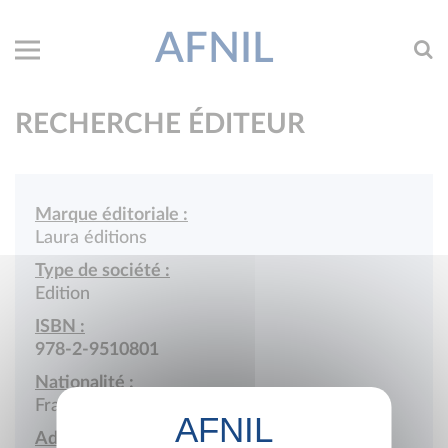
AFNIL
RECHERCHE ÉDITEUR
Marque éditoriale :
Laura éditions
Type de société :
Edition
ISBN :
978-2-9510801
Nationalité :
France
Adresse :