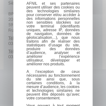
Siège social
AFNIL et ses partenaires
peuvent utiliser des cookies ou
des technologies similaires
BP 43
pour conserver et/ou accéder à
des informations personnelles
20 Rue du Champ de tir
non sensibles stockées sur
59501 Douai Cedex
votre terminal (identifiants
uniques, adresse IP, données
France
de navigation, données de
géolocalisation…), que nous
Téléphone :
traitons afin de réaliser des
03.27.99.19.73
statistiques d’usage du site,
produire des données
Télécopie :
d’audience, analyser et
améliorer l’expérience
03.27.99.19.74
utilisateur, développer et
améliorer nos produits.
A l’exception de ceux
nécessaires au fonctionnement
du site ainsi que, sous
certaines conditions, à la
mesure d’audience, les cookies
et technologies similaires ne
peuvent être déposés qu’avec
votre consentement.
Vous pouvez à tout moment