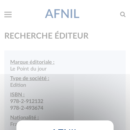
AFNIL
RECHERCHE ÉDITEUR
Marque éditoriale :
Le Point du jour
Type de société :
Edition
ISBN :
978-2-912132
978-2-493674
Nationalité :
France