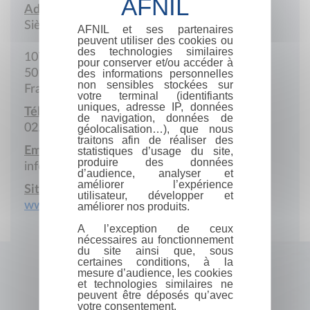
Adresse :
Siège social
AFNIL et ses partenaires
peuvent utiliser des cookies ou
des technologies similaires
107 Avenue de Paris
pour conserver et/ou accéder à
50100 Cherbourg-en-Cotentin
des informations personnelles
non sensibles stockées sur
France
votre terminal (identifiants
uniques, adresse IP, données
Téléphone :
de navigation, données de
02.33.22.99.23
géolocalisation…), que nous
traitons afin de réaliser des
Email :
statistiques d’usage du site,
produire des données
infos@lepointdujour.eu
d’audience, analyser et
améliorer l’expérience
Site Internet :
utilisateur, développer et
www.lepointdujour.eu
améliorer nos produits.
A l’exception de ceux
nécessaires au fonctionnement
du site ainsi que, sous
certaines conditions, à la
mesure d’audience, les cookies
et technologies similaires ne
peuvent être déposés qu’avec
votre consentement.