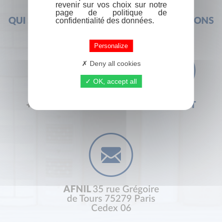
revenir sur vos choix sur notre
page de politique de
QUI SOMMES-NOUS ?
FOIRE AUX QUESTIONS
confidentialité des données.
Personalize
Deny all cookies
OK, accept all
+33 (0) 1 44 41 29 19
CONTACT
AFNIL
35 rue Grégoire
de Tours 75279 Paris
Cedex 06