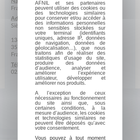
Nationalité :
AFNIL et ses partenaires
peuvent utiliser des cookies ou
France
des technologies similaires
pour conserver et/ou accéder à
Adresse :
des informations personnelles
Siège social
non sensibles stockées sur
votre terminal (identifiants
uniques, adresse IP, données
136 Boulevard de Vitré
de navigation, données de
35703 Rennes Cedex 7
géolocalisation…), que nous
traitons afin de réaliser des
France
statistiques d’usage du site,
produire des données
Téléphone :
d’audience, analyser et
02.99.28.19.39
améliorer l’expérience
utilisateur, développer et
améliorer nos produits.
A l’exception de ceux
nécessaires au fonctionnement
du site ainsi que, sous
certaines conditions, à la
mesure d’audience, les cookies
et technologies similaires ne
peuvent être déposés qu’avec
votre consentement.
Vous pouvez à tout moment