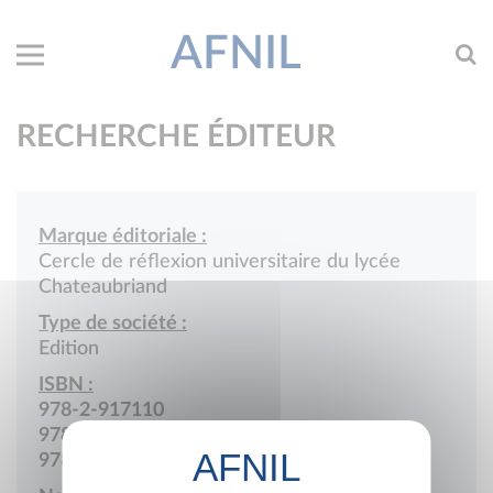
AFNIL
RECHERCHE ÉDITEUR
Marque éditoriale :
Cercle de réflexion universitaire du lycée
Chateaubriand
Type de société :
Edition
ISBN :
978-2-917110
978-2-9510784
978-2-9519816