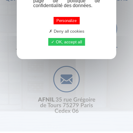
page de politique de
confidentialité des données.
Personalize
Deny all cookies
OK, accept all
+33 (0) 1 44 41 29 19
CONTACT
AFNIL
35 rue Grégoire
de Tours 75279 Paris
Cedex 06