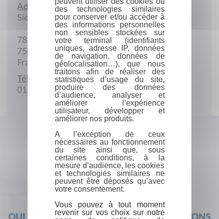
peuvent utiliser des cookies ou
Adresse :
des technologies similaires
pour conserver et/ou accéder à
Siège social
des informations personnelles
non sensibles stockées sur
78 Boulevard Malesherbes
votre terminal (identifiants
uniques, adresse IP, données
75008 Paris
de navigation, données de
France
géolocalisation…), que nous
traitons afin de réaliser des
Téléphone :
statistiques d’usage du site,
produire des données
01.45.63.55.20
d’audience, analyser et
améliorer l’expérience
utilisateur, développer et
améliorer nos produits.
A l’exception de ceux
nécessaires au fonctionnement
du site ainsi que, sous
certaines conditions, à la
mesure d’audience, les cookies
et technologies similaires ne
peuvent être déposés qu’avec
votre consentement.
Vous pouvez à tout moment
revenir sur vos choix sur notre
QUI SOMMES-NOUS ?
FOIRE AUX QUESTIONS