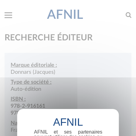
AFNIL
RECHERCHE ÉDITEUR
Marque éditoriale :
Donnars (Jacques)
Type de société :
Auto-édition
ISBN :
978-2-916161
978-2-9510767
Nationalité :
France
AFNIL et ses partenaires