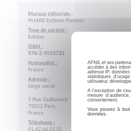
Marque éditoriale :
PHARE Enfants-Parents
Type de société :
Edition
ISBN :
978-2-9510733
AFNIL et ses partena
Nationalité :
accéder à des inform
France
adresse IP, données 
statistiques d’usag
Adresse :
utilisateur, développe
Siège social
A l’exception de ceu
mesure d’audience,
consentement.
5 Rue Guillaumot
75012 Paris
Vous pouvez à tout 
France
données.
Téléphone :
01.42.66.55.55