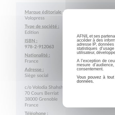
Marque éditoriale :
Volopress
Type de société :
Edition
AFNIL et ses partena
accéder à des inform
ISBN :
adresse IP, données 
978-2-912063
statistiques d’usag
utilisateur, développe
Nationalité :
A l’exception de ceu
France
mesure d’audience,
consentement.
Adresse :
Siège social
Vous pouvez à tout 
données.
c/o Volodia Shahshahani
70 Cours Berriat
38000 Grenoble
France
Téléphone :