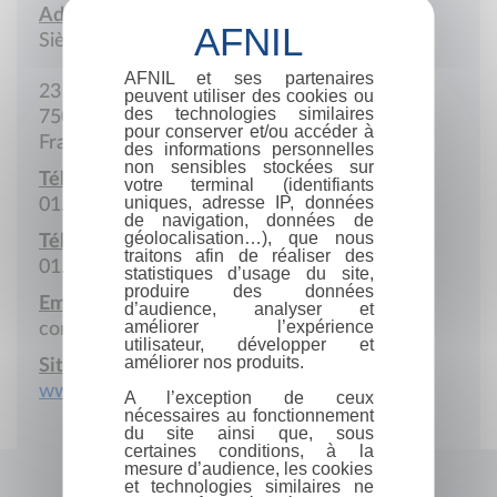
Adresse :
Siège social
AFNIL et ses partenaires
23 Rue Racine
peuvent utiliser des cookies ou
des technologies similaires
75006 Paris
pour conserver et/ou accéder à
France
des informations personnelles
non sensibles stockées sur
Téléphone :
votre terminal (identifiants
uniques, adresse IP, données
01.43.26.97.24
de navigation, données de
géolocalisation…), que nous
Télécopie :
traitons afin de réaliser des
01.43.26.97.24
statistiques d’usage du site,
produire des données
Email :
d’audience, analyser et
améliorer l’expérience
contact@editions-lgr.fr
utilisateur, développer et
améliorer nos produits.
Site Internet :
www.editions-lgr.fr
A l’exception de ceux
nécessaires au fonctionnement
du site ainsi que, sous
certaines conditions, à la
mesure d’audience, les cookies
et technologies similaires ne