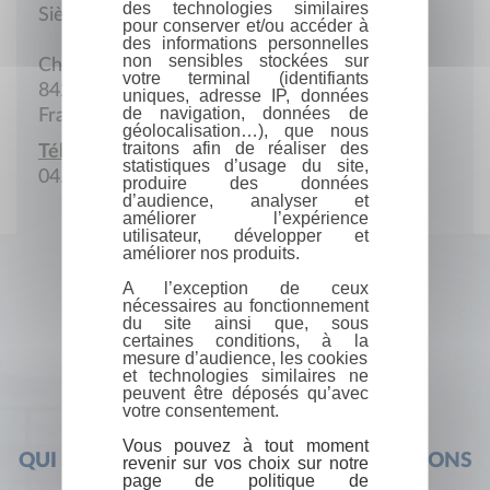
des technologies similaires
Siège social
pour conserver et/ou accéder à
des informations personnelles
non sensibles stockées sur
Chemin des Estourans
votre terminal (identifiants
84250 Le Thor
uniques, adresse IP, données
de navigation, données de
France
géolocalisation…), que nous
traitons afin de réaliser des
Téléphone :
statistiques d’usage du site,
04.90.33.83.30
produire des données
d’audience, analyser et
améliorer l’expérience
utilisateur, développer et
améliorer nos produits.
A l’exception de ceux
nécessaires au fonctionnement
du site ainsi que, sous
certaines conditions, à la
mesure d’audience, les cookies
et technologies similaires ne
peuvent être déposés qu’avec
votre consentement.
Vous pouvez à tout moment
QUI SOMMES-NOUS ?
FOIRE AUX QUESTIONS
revenir sur vos choix sur notre
page de politique de