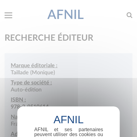
AFNIL
RECHERCHE ÉDITEUR
Marque éditoriale :
Taillade (Monique)
Type de société :
Auto-édition
ISBN :
978-2-9510614
Nationalité :
France
AFNIL et ses partenaires
Adresse :
peuvent utiliser des cookies ou