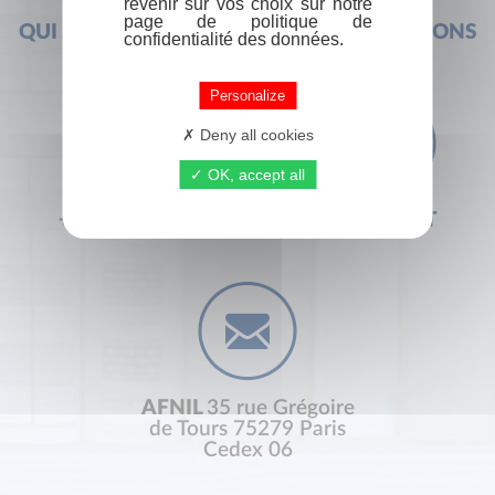
revenir sur vos choix sur notre
page de politique de
QUI SOMMES-NOUS ?
FOIRE AUX QUESTIONS
confidentialité des données.
Personalize
Deny all cookies
OK, accept all
+33 (0) 1 44 41 29 19
CONTACT
AFNIL
35 rue Grégoire
de Tours 75279 Paris
Cedex 06