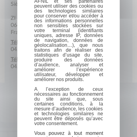
AFNIL et ses partenaires
Siège social
peuvent utiliser des cookies ou
des technologies similaires
pour conserver et/ou accéder à
ZI des Près
des informations personnelles
06410 Biot
non sensibles stockées sur
votre terminal (identifiants
France
uniques, adresse IP, données
de navigation, données de
Téléphone :
géolocalisation…), que nous
04.92.91.52.22
traitons afin de réaliser des
statistiques d’usage du site,
Télécopie :
produire des données
d’audience, analyser et
04.92.91.52.29
améliorer l’expérience
utilisateur, développer et
améliorer nos produits.
A l’exception de ceux
nécessaires au fonctionnement
du site ainsi que, sous
certaines conditions, à la
mesure d’audience, les cookies
et technologies similaires ne
peuvent être déposés qu’avec
votre consentement.
Vous pouvez à tout moment