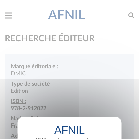
AFNIL
RECHERCHE ÉDITEUR
Marque éditoriale :
DMIC
Type de société :
Edition
ISBN :
978-2-912022
Nationalité :
France
Adresse :