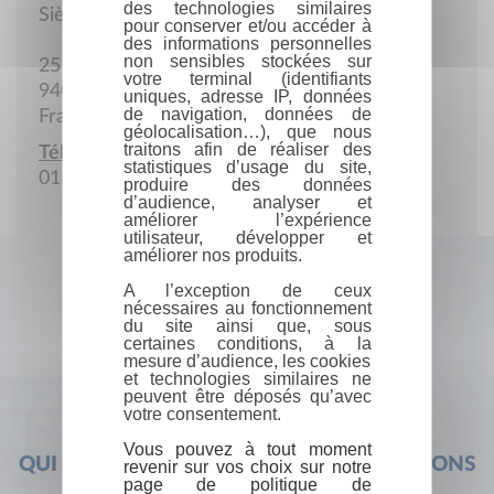
des technologies similaires
Siège social
pour conserver et/ou accéder à
des informations personnelles
non sensibles stockées sur
25 Avenue Georges Duhamel
votre terminal (identifiants
94000 Créteil
uniques, adresse IP, données
de navigation, données de
France
géolocalisation…), que nous
traitons afin de réaliser des
Téléphone :
statistiques d’usage du site,
01.43.77.50.91
produire des données
d’audience, analyser et
améliorer l’expérience
utilisateur, développer et
améliorer nos produits.
A l’exception de ceux
nécessaires au fonctionnement
du site ainsi que, sous
certaines conditions, à la
mesure d’audience, les cookies
et technologies similaires ne
peuvent être déposés qu’avec
votre consentement.
Vous pouvez à tout moment
QUI SOMMES-NOUS ?
FOIRE AUX QUESTIONS
revenir sur vos choix sur notre
page de politique de