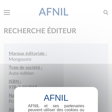
AFNIL
RECHERCHE ÉDITEUR
Marque éditoriale :
Mongouste
Type de société :
Auto-édition
ISBN :
978-2-912018
Nationalité :
France
AFNIL et ses partenaires
Adresse :
peuvent utiliser des cookies ou