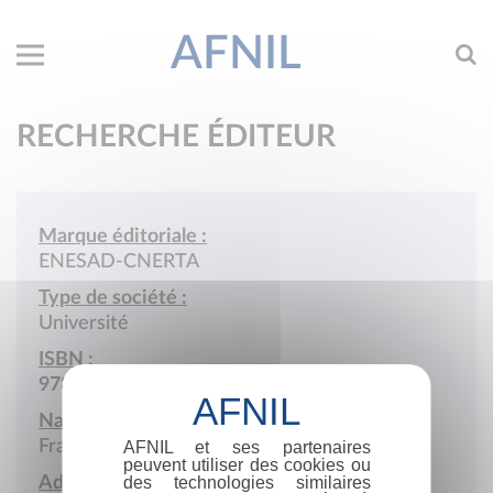
AFNIL
RECHERCHE ÉDITEUR
Marque éditoriale :
ENESAD-CNERTA
Type de société :
Université
ISBN :
978-2-11
Nationalité :
France
AFNIL et ses partenaires
peuvent utiliser des cookies ou
Adresse :
des technologies similaires