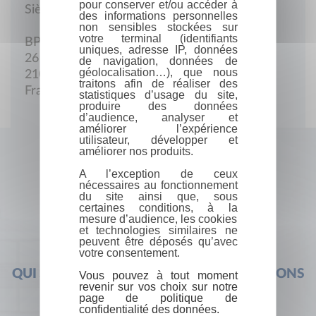
pour conserver et/ou accéder à
Siège social
des informations personnelles
non sensibles stockées sur
votre terminal (identifiants
BP 1607
uniques, adresse IP, données
26 Avenue du Docteur Petit-Jean
de navigation, données de
géolocalisation…), que nous
21036 Dijon Cedex
traitons afin de réaliser des
France
statistiques d’usage du site,
produire des données
d’audience, analyser et
améliorer l’expérience
utilisateur, développer et
améliorer nos produits.
A l’exception de ceux
nécessaires au fonctionnement
du site ainsi que, sous
certaines conditions, à la
mesure d’audience, les cookies
et technologies similaires ne
peuvent être déposés qu’avec
votre consentement.
QUI SOMMES-NOUS ?
FOIRE AUX QUESTIONS
Vous pouvez à tout moment
revenir sur vos choix sur notre
page de politique de
confidentialité des données.