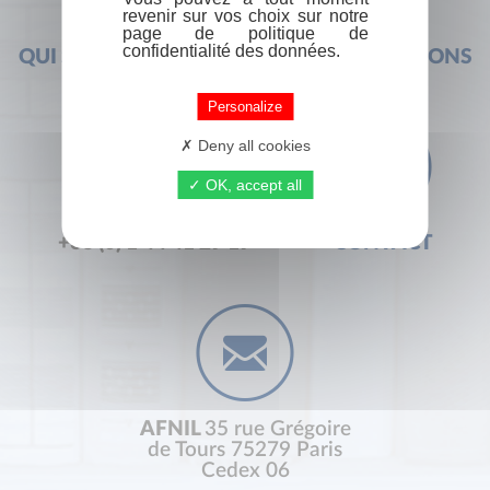
revenir sur vos choix sur notre
page de politique de
confidentialité des données.
QUI SOMMES-NOUS ?
FOIRE AUX QUESTIONS
Personalize
Deny all cookies
OK, accept all
+33 (0) 1 44 41 29 19
CONTACT
AFNIL
35 rue Grégoire
de Tours 75279 Paris
Cedex 06