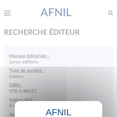
AFNIL
RECHERCHE ÉDITEUR
Marque éditoriale :
Leroy éditions
Type de société :
Edition
ISBN :
978-2-84317
Nationalité :
France
Adresse :