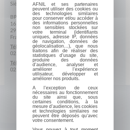
Siège social
AFNIL et ses partenaires
peuvent utiliser des cookies ou
des technologies similaires
BP 68
pour conserver et/ou accéder à
des informations personnelles
16 Rue Claude Bernard
non sensibles stockées sur
29140 Rosporden
votre terminal (identifiants
uniques, adresse IP, données
France
de navigation, données de
géolocalisation…), que nous
Téléphone :
traitons afin de réaliser des
02.98.66.90.11
statistiques d’usage du site,
produire des données
Télécopie :
d’audience, analyser et
améliorer l’expérience
02.98.66.92.88
utilisateur, développer et
améliorer nos produits.
A l’exception de ceux
nécessaires au fonctionnement
du site ainsi que, sous
certaines conditions, à la
mesure d’audience, les cookies
et technologies similaires ne
peuvent être déposés qu’avec
votre consentement.
Vous pouvez à tout moment