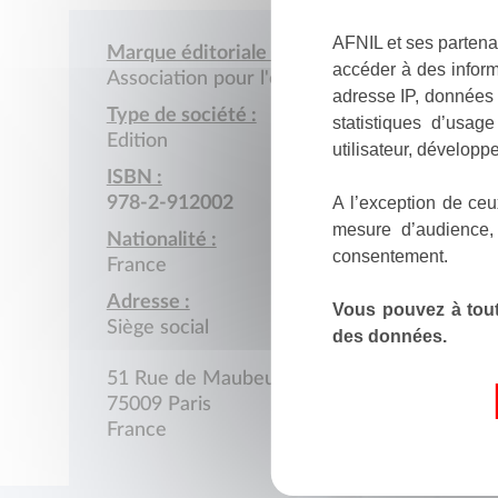
AFNIL et ses partena
Marque éditoriale :
accéder à des inform
Association pour l'édition et la diffusion d
adresse IP, données 
Type de société :
statistiques d’usag
Edition
utilisateur, développe
ISBN :
A l’exception de ceu
978-2-912002
mesure d’audience,
Nationalité :
consentement.
France
Adresse :
Vous pouvez à tout
Siège social
des données.
51 Rue de Maubeuge
75009 Paris
France