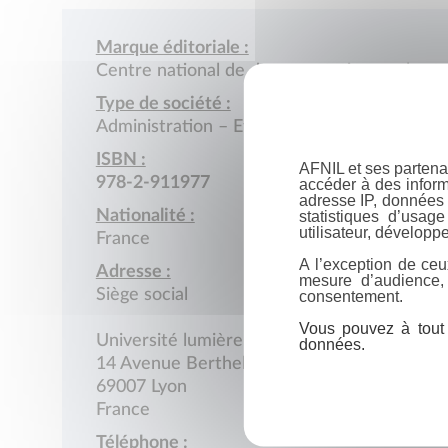
Marque éditoriale :
Centre national de documentation sur les t
Type de société :
Administration – Etablissement public
ISBN :
AFNIL et ses partena
978-2-911977
accéder à des inform
adresse IP, données 
Nationalité :
statistiques d’usag
utilisateur, développe
France
A l’exception de ceu
Adresse :
mesure d’audience,
Siège social
consentement.
Vous pouvez à tout 
Université lumière Lyon 2
données.
14 Avenue Berthelot
69007 Lyon
France
Téléphone :