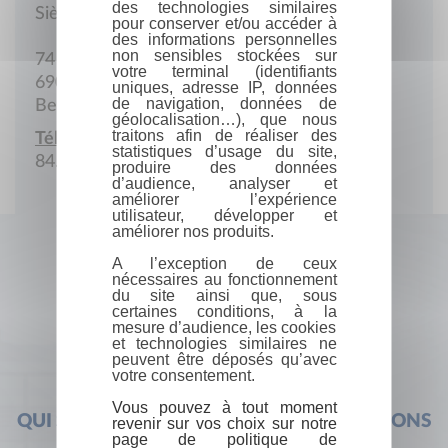
des technologies similaires
Siège social
pour conserver et/ou accéder à
des informations personnelles
non sensibles stockées sur
74 chaussée de l'Ourthe
votre terminal (identifiants
6900 Marche-en-Famenne
uniques, adresse IP, données
de navigation, données de
Belgique
géolocalisation…), que nous
traitons afin de réaliser des
Téléphone :
statistiques d’usage du site,
84.31.10.58
produire des données
d’audience, analyser et
améliorer l’expérience
utilisateur, développer et
améliorer nos produits.
A l’exception de ceux
nécessaires au fonctionnement
du site ainsi que, sous
certaines conditions, à la
mesure d’audience, les cookies
et technologies similaires ne
peuvent être déposés qu’avec
votre consentement.
Vous pouvez à tout moment
QUI SOMMES-NOUS ?
FOIRE AUX QUESTIONS
revenir sur vos choix sur notre
page de politique de