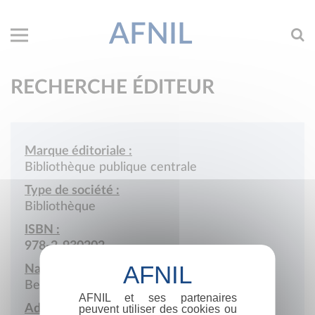
AFNIL
RECHERCHE ÉDITEUR
Marque éditoriale :
Bibliothèque publique centrale
Type de société :
Bibliothèque
ISBN :
978-2-930202
Nationalité :
Belgique
AFNIL et ses partenaires
Adresse :
peuvent utiliser des cookies ou