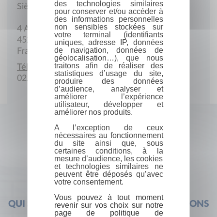
des technologies similaires
Siège social
pour conserver et/ou accéder à
des informations personnelles
non sensibles stockées sur
4 Avenue de la Gare
votre terminal (identifiants
45220 Triguères
uniques, adresse IP, données
de navigation, données de
France
géolocalisation…), que nous
traitons afin de réaliser des
Téléphone :
statistiques d’usage du site,
02.38.94.05.16
produire des données
d’audience, analyser et
améliorer l’expérience
utilisateur, développer et
améliorer nos produits.
A l’exception de ceux
nécessaires au fonctionnement
du site ainsi que, sous
certaines conditions, à la
mesure d’audience, les cookies
et technologies similaires ne
peuvent être déposés qu’avec
votre consentement.
Vous pouvez à tout moment
QUI SOMMES-NOUS ?
FOIRE AUX QUESTIONS
revenir sur vos choix sur notre
page de politique de