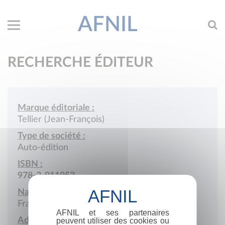
AFNIL
RECHERCHE ÉDITEUR
Marque éditoriale :
Tellier (Jean-François)
Type de société :
Auto-édition
ISBN :
978-2-911953
Nationalité :
France
AFNIL et ses partenaires
Adresse :
peuvent utiliser des cookies ou