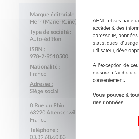
Marque éditoriale :
AFNIL et ses partena
Herr (Marie-Reine)
accéder à des inform
Type de société :
adresse IP, données 
Auto-édition
statistiques d’usag
ISBN :
utilisateur, développe
978-2-9510500
A l’exception de ceu
Nationalité :
mesure d’audience,
France
consentement.
Adresse :
Siège social
Vous pouvez à tout
des données.
8 Rue du Rhin
68220 Attenschwiller
France
Téléphone :
03.89.68.60.83