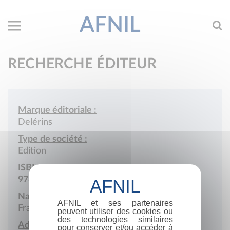
AFNIL
RECHERCHE ÉDITEUR
Marque éditoriale :
Delérins
Type de société :
Edition
ISBN :
978-2-911944
Nationalité :
AFNIL et ses partenaires
France
peuvent utiliser des cookies ou
des technologies similaires
Adresse :
pour conserver et/ou accéder à