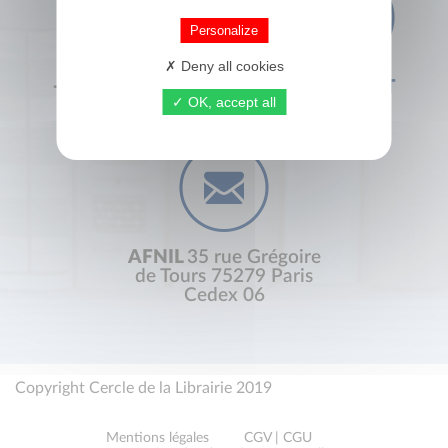
Personalize
Deny all cookies
+33 (0) 1 44 41 29 19
CONTACT
OK, accept all
AFNIL
35 rue Grégoire
de Tours 75279 Paris
Cedex 06
Copyright Cercle de la Librairie 2019
Mentions légales
CGV | CGU