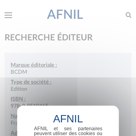
AFNIL
RECHERCHE ÉDITEUR
Marque éditoriale :
BCDM
Type de société :
Edition
ISBN :
978-2-9510465
Nationalité :
France
AFNIL et ses partenaires
Adresse :
peuvent utiliser des cookies ou