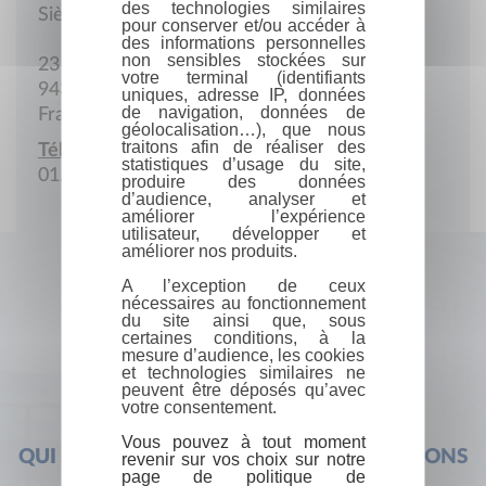
des technologies similaires
Siège social
pour conserver et/ou accéder à
des informations personnelles
non sensibles stockées sur
23 quai Louis Ferber
votre terminal (identifiants
94360 Bry-sur-Marne
uniques, adresse IP, données
de navigation, données de
France
géolocalisation…), que nous
traitons afin de réaliser des
Téléphone :
statistiques d’usage du site,
01.48.82.10.30
produire des données
d’audience, analyser et
améliorer l’expérience
utilisateur, développer et
améliorer nos produits.
A l’exception de ceux
nécessaires au fonctionnement
du site ainsi que, sous
certaines conditions, à la
mesure d’audience, les cookies
et technologies similaires ne
peuvent être déposés qu’avec
votre consentement.
Vous pouvez à tout moment
QUI SOMMES-NOUS ?
FOIRE AUX QUESTIONS
revenir sur vos choix sur notre
page de politique de